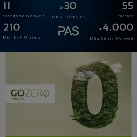
11
30
55
Standorte Weltweit
Patente
Jahre Erfahrung
210
4.000
Mio. EUR Umsatz
Mitarbeiter Weltweit