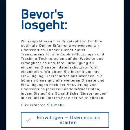
Plastic & Mechatronic
Human Machine Interfaces
Bevor's
losgeht:
Navigation
Unternehmen
überspringen
Vision & Mission
Wir respektieren Ihre Privatsphäre. Für Ihre
Referenzen
optimale Online-Erfahrung verwenden wir
Usercentrics. Dieser Dienst bietet
Timeline
Transparenz für alle Cookie-Nutzungen und
Tracking-Technologien auf der Website und
Zahlen-Fakten
ermöglicht es uns, Ihre Einwilligung zu
einzelnen Diensten datenschutzkonform
Standorte
einzuholen. Wir bitten Sie hiermit um Ihre
Einwilligung, Usercentrics anzuwenden. Sie
PRETTL Go Zero
können diese und alle weiteren Dienste und
Einwilligungen nach der Aktivierung von
Downloads
Usercentrics jederzeit ändern/widerrufen,
indem Sie auf die Schaltfläche ‘Einstellungen’
in der linken unteren Ecke der Seite klicken.
Navigation
Hier erfahren Sie
mehr
Karriere
überspringen
Jobs
Einwilligen – Usercentrics
starten
Ausbildung